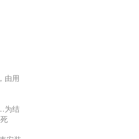
，由用
…为结
子死