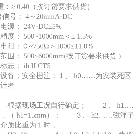
 重：≥ 0.40（按订货要求供货）
信号： 4～20mmA·DC
电源： 24V·DC±5%
精度： 500~1000mm＜± 1.5%
电阻：０~750Ω＞1000≤±1.0%
范围： 500~6000mm(按订货要求供货 )
志： ib II CT5
联设备：安全栅注：１、 h0……为安装死区
设计者
现场工况自行确定； ２、 h1…
，（ h1=15mm）； ３、 h2……磁浮
当介质比重为１时，