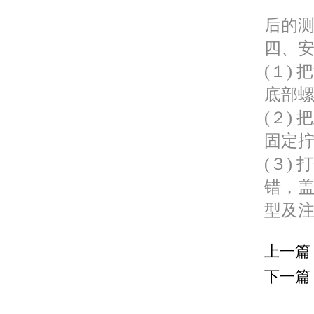
H2=
后的
四、
(１)
底部
(２)
固定
(３)
错，盖
型及
上一篇
下一篇