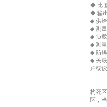
◆ 比
◆ 输出
◆ 供给
◆ 测量
◆ 负载
◆ 测量
◆ 防爆标
◆ 关
户或
根据
构死区
区，