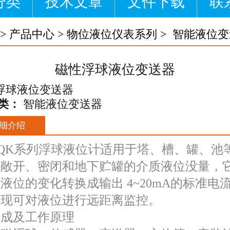
分类
技术文章
文件下载
联
>
产品中心
>
物位液位仪表系列
>
智能液位变
磁性浮球液位变送器
类：
智能液位变送器
细介绍
UQK系列浮球液位计适用于塔、槽、罐、池
的敞开、密闭和地下贮罐的介质液位没量，
液位的变化转换成输出 4~20mA的标准电
实现可对液位进行远距离监控。
组成及工作原理