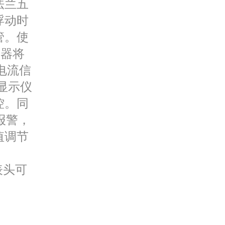
法兰五
浮动时
管。使
送器将
准电流信
的显示仪
控。同
报警，
值调节
表头可