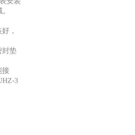
仪表安装
域。
装好，
密封垫
能接
Z-3