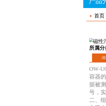
产品
首页
所属分
详
OW-
容器
据被测
号，
二、