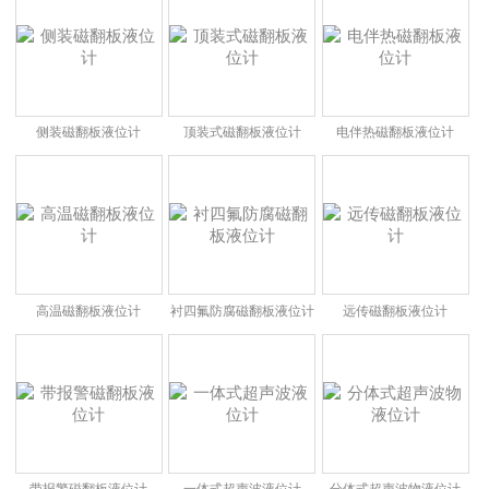
侧装磁翻板液位计
顶装式磁翻板液位计
电伴热磁翻板液位计
高温磁翻板液位计
衬四氟防腐磁翻板液位计
远传磁翻板液位计